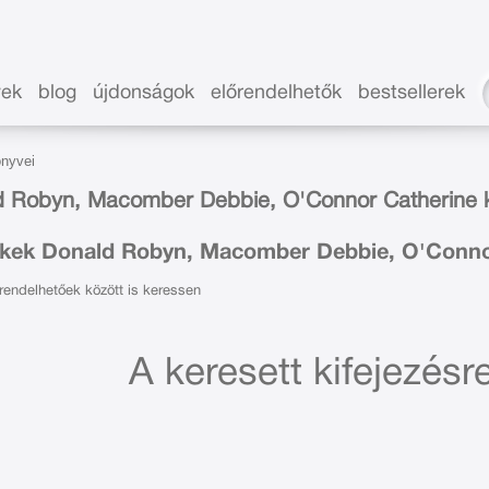
vek
blog
újdonságok
előrendelhetők
bestsellerek
önyvei
d Robyn, Macomber Debbie, O'Connor Catherine 
kek Donald Robyn, Macomber Debbie, O'Connor 
endelhetőek között is keressen
A keresett kifejezésre