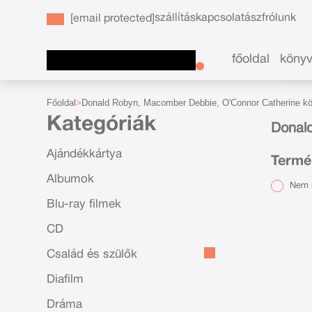
szállítás
kapcsolat
ászf
rólunk
[email protected]
főoldal
köny
Főoldal
Donald Robyn, Macomber Debbie, O'Connor Catherine k
Kategóriák
Donal
Ajándékkártya
Termé
Albumok
Nem r
Blu-ray filmek
CD
Család és szülők
Diafilm
Dráma