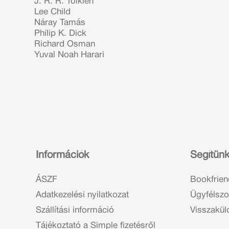
J. R. R. Tolkien
Lee Child
Náray Tamás
Philip K. Dick
Richard Osman
Yuval Noah Harari
Információk
Segítün
ÁSZF
Bookfrien
Adatkezelési nyilatkozat
Ügyfélszo
Szállítási információ
Visszakül
Tájékoztató a Simple fizetésről