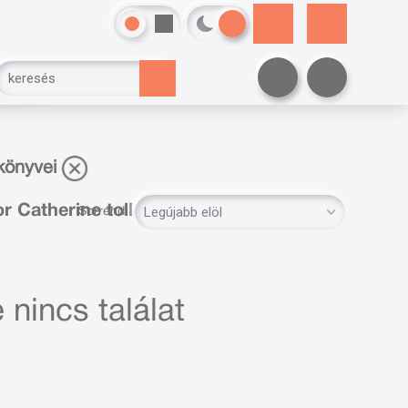
könyvei
Catherine tollából
Sorrend:
 nincs találat