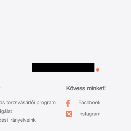
k
Kövess minket!
ds törzsvásárlói program
Facebook
lgálat
Instagram
dési irányelveink