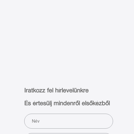
Iratkozz fel hírlevelünkre
És értesülj mindenről elsőkézből