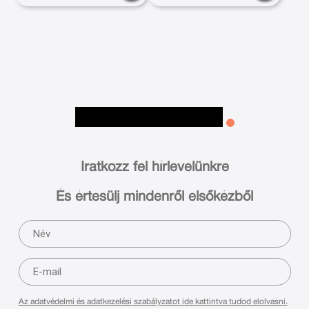
Iratkozz fel hírlevelünkre
És értesülj mindenről elsőkézből
Az adatvédelmi és adatkezelési szabályzatot ide kattintva tudod elolvasni.