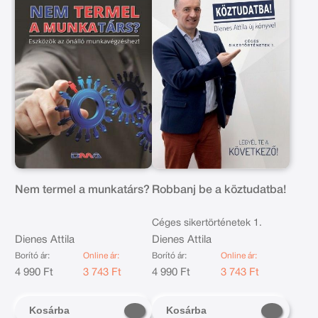
Nem termel a munkatárs?
Robbanj be a köztudatba!
Céges sikertörténetek 1.
Dienes Attila
Dienes Attila
Borító ár:
Online ár:
Borító ár:
Online ár:
4 990 Ft
3 743 Ft
4 990 Ft
3 743 Ft
Kosárba
Kosárba