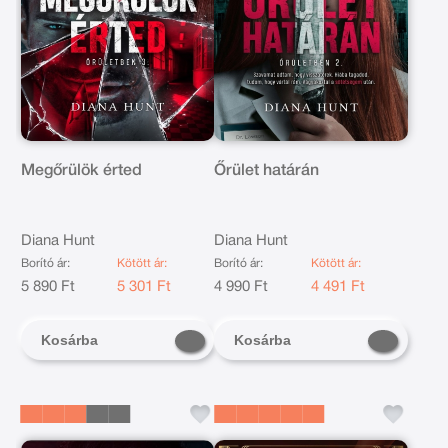
Megőrülök érted
Őrület határán
Diana Hunt
Diana Hunt
Borító ár:
Kötött ár:
Borító ár:
Kötött ár:
5 890 Ft
5 301 Ft
4 990 Ft
4 491 Ft
Kosárba
Kosárba