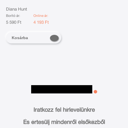
Diana Hunt
Borító ár:
Online ár:
5 590 Ft
4 193 Ft
Kosárba
Iratkozz fel hírlevelünkre
És értesülj mindenről elsőkézből