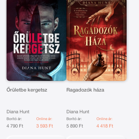
Őrületbe kergetsz
Ragadozók háza
Diana Hunt
Diana Hunt
Borító ár:
Online ár:
Borító ár:
Online ár:
4 790 Ft
3 593 Ft
5 890 Ft
4 418 Ft