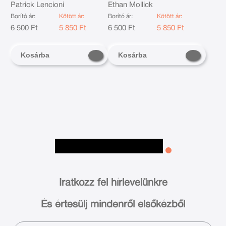
korszakában
négy titka
Patrick Lencioni
Ethan Mollick
Borító ár:
Kötött ár:
Borító ár:
Kötött ár:
6 500 Ft
5 850 Ft
6 500 Ft
5 850 Ft
Kosárba
Kosárba
Iratkozz fel hírlevelünkre
És értesülj mindenről elsőkézből