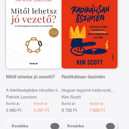
Mitől lehetsz jó vezető?
Radikálisan őszintén
A felelősségteljes irányítás öt
Hogyan legyünk határozott,
kulcsterülete - Vezetői
Patrick Lencioni
mégis emberséges vezetők
Kim Scott
tanmese
Borító ár:
Kötött ár:
Borító ár:
Kötött ár:
5 990 Ft
5 391 Ft
8 700 Ft
7 830 Ft
Kosárba
Kosárba