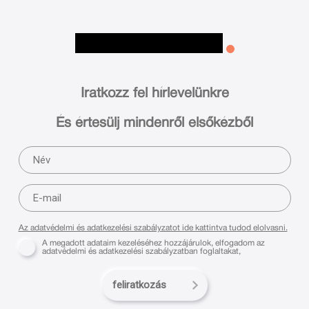
Iratkozz fel hírlevelünkre
És értesülj mindenről elsőkézből
Az adatvédelmi és adatkezelési szabályzatot ide kattintva tudod elolvasni.
A megadott adataim kezeléséhez hozzájárulok, elfogadom az
adatvédelmi és adatkezelési szabályzatban foglaltakat,
feliratkozás