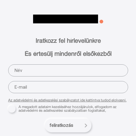
Iratkozz fel hírlevelünkre
És értesülj mindenről elsőkézből
Az adatvédelmi és adatkezelési szabályzatot ide kattintva tudod elolvasni.
A megadott adataim kezeléséhez hozzájárulok, elfogadom az
adatvédelmi és adatkezelési szabályzatban foglaltakat,
feliratkozás