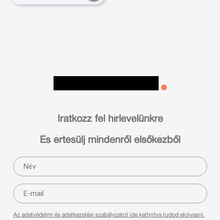
Iratkozz fel hírlevelünkre
És értesülj mindenről elsőkézből
Az adatvédelmi és adatkezelési szabályzatot ide kattintva tudod elolvasni.