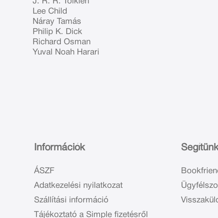
J. R. R. Tolkien
Lee Child
Náray Tamás
Philip K. Dick
Richard Osman
Yuval Noah Harari
Információk
Segítün
ÁSZF
Bookfrien
Adatkezelési nyilatkozat
Ügyfélszo
Szállítási információ
Visszakül
Tájékoztató a Simple fizetésről