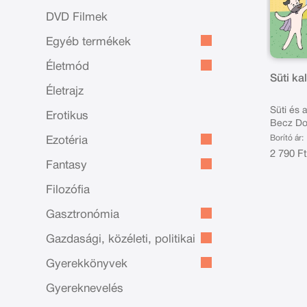
DVD Filmek
Egyéb termékek
Életmód
Süti ka
Életrajz
Süti és 
Erotikus
Becz Do
Borító ár:
Ezotéria
2 790 F
Fantasy
Filozófia
Gasztronómia
Gazdasági, közéleti, politikai
Gyerekkönyvek
Gyereknevelés