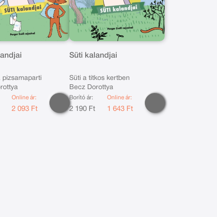
landjai
Süti kalandjai
a pizsamaparti
Süti a titkos kertben
rottya
Becz Dorottya
Online ár:
Borító ár:
Online ár:
t
2 093 Ft
2 190 Ft
1 643 Ft