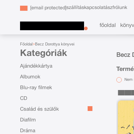
szállítás
kapcsolat
ászf
rólunk
[email protected]
főoldal
köny
Főoldal
Becz Dorottya könyvei
Kategóriák
Becz D
Ajándékkártya
Termé
Albumok
Nem r
Blu-ray filmek
CD
Család és szülők
Diafilm
Dráma