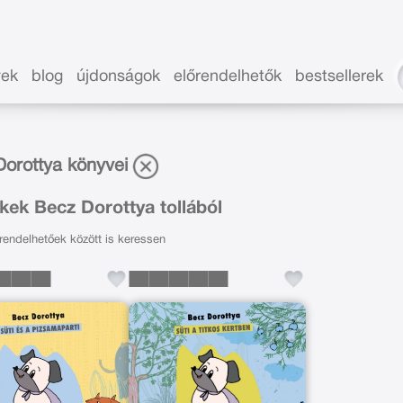
vek
blog
újdonságok
előrendelhetők
bestsellerek
orottya könyvei
kek Becz Dorottya tollából
endelhetőek között is keressen