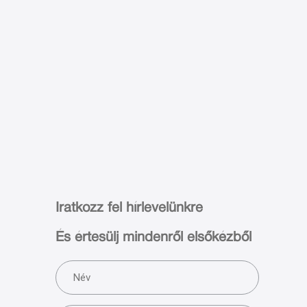
Iratkozz fel hírlevelünkre
És értesülj mindenről elsőkézből