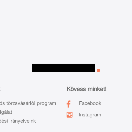
k
Kövess minket!
ds törzsvásárlói program
Facebook
lgálat
Instagram
dési irányelveink