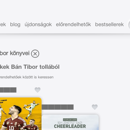
vek
blog
újdonságok
előrendelhetők
bestsellerek
bor könyvei
ek Bán Tibor tollából
endelhetőek között is keressen