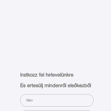
Iratkozz fel hírlevelünkre
És értesülj mindenről elsőkézből