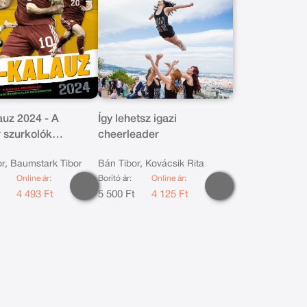
auz 2024 - A
Így lehetsz igazi
 szurkolók
cheerleader
zhetetlen
r, Baumstark Tibor
Bán Tibor, Kovácsik Rita
nyve
Online ár:
Borító ár:
Online ár:
t
4 493 Ft
5 500 Ft
4 125 Ft