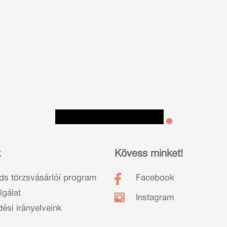
k
Kövess minket!
ds törzsvásárlói program
Facebook
lgálat
Instagram
dési irányelveink