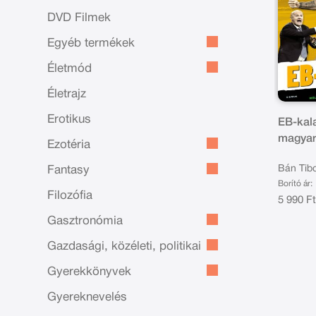
DVD Filmek
Egyéb termékek
Életmód
Életrajz
Erotikus
EB-kal
magyar
Ezotéria
nélkülö
Bán Tibo
Fantasy
kézikö
Borító ár:
Filozófia
5 990 F
Gasztronómia
Gazdasági, közéleti, politikai
Gyerekkönyvek
Gyereknevelés