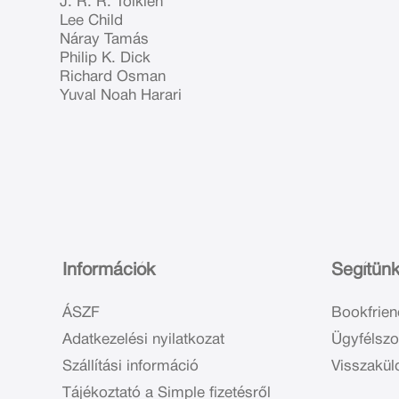
J. R. R. Tolkien
Lee Child
Náray Tamás
Philip K. Dick
Richard Osman
Yuval Noah Harari
Információk
Segítün
ÁSZF
Bookfrien
Adatkezelési nyilatkozat
Ügyfélszo
Szállítási információ
Visszakül
Tájékoztató a Simple fizetésről