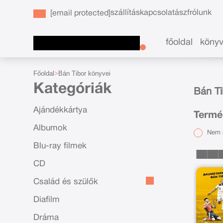
szállítás
kapcsolat
ászf
rólunk
[email protected]
főoldal
köny
Főoldal
Bán Tibor könyvei
Kategóriák
Bán Ti
Ajándékkártya
Termék
Albumok
Nem r
Blu-ray filmek
CD
Család és szülők
Diafilm
Dráma