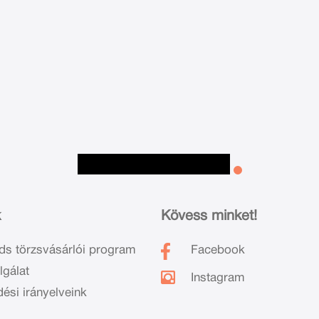
k
Kövess minket!
ds törzsvásárlói program
Facebook
lgálat
Instagram
dési irányelveink