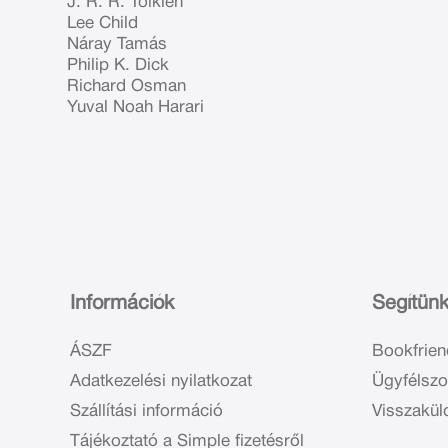
J. R. R. Tolkien
Lee Child
Náray Tamás
Philip K. Dick
Richard Osman
Yuval Noah Harari
Információk
Segítün
ÁSZF
Bookfrien
Adatkezelési nyilatkozat
Ügyfélszo
Szállítási információ
Visszakül
Tájékoztató a Simple fizetésről