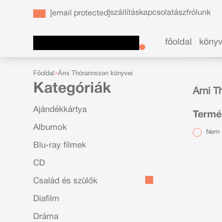
szállítás
kapcsolat
ászf
rólunk
[email protected]
főoldal
köny
Főoldal
Árni Thórarinsson könyvei
Kategóriák
Árni T
Ajándékkártya
Termék
Albumok
Nem r
Blu-ray filmek
CD
Család és szülők
Diafilm
Dráma