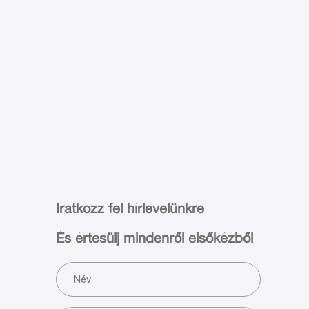
Iratkozz fel hírlevelünkre
És értesülj mindenről elsőkézből