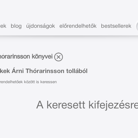
vek
blog
újdonságok
előrendelhetők
bestsellerek
hórarinsson könyvei
ek Árni Thórarinsson tollából
endelhetőek között is keressen
A keresett kifejezésre