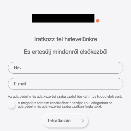
Iratkozz fel hírlevelünkre
És értesülj mindenről elsőkézből
Az adatvédelmi és adatkezelési szabályzatot ide kattintva tudod elolvasni.
A megadott adataim kezeléséhez hozzájárulok, elfogadom az
adatvédelmi és adatkezelési szabályzatban foglaltakat,
feliratkozás