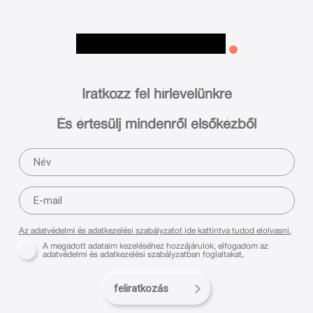
Iratkozz fel hírlevelünkre
És értesülj mindenről elsőkézből
Az adatvédelmi és adatkezelési szabályzatot ide kattintva tudod elolvasni.
A megadott adataim kezeléséhez hozzájárulok, elfogadom az
adatvédelmi és adatkezelési szabályzatban foglaltakat,
feliratkozás