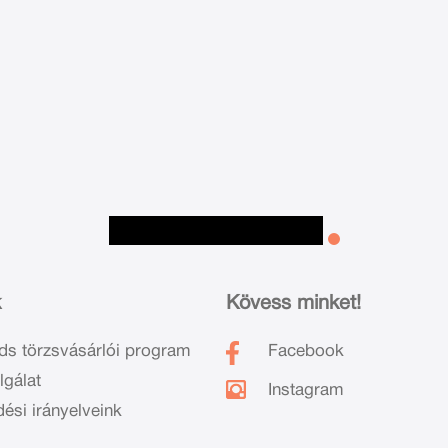
k
Kövess minket!
ds törzsvásárlói program
Facebook
lgálat
Instagram
dési irányelveink