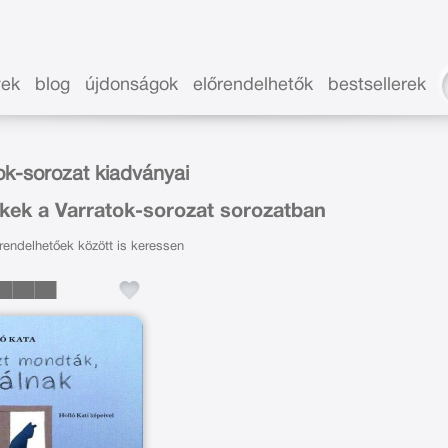
vek
blog
újdonságok
előrendelhetők
bestsellerek
ok-sorozat kiadványai
kek a Varratok-sorozat sorozatban
endelhetőek között is keressen