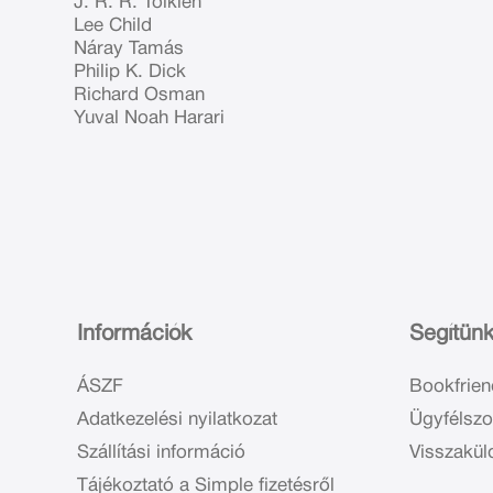
J. R. R. Tolkien
Lee Child
Náray Tamás
Philip K. Dick
Richard Osman
Yuval Noah Harari
Információk
Segítün
ÁSZF
Bookfrien
Adatkezelési nyilatkozat
Ügyfélszo
Szállítási információ
Visszakül
Tájékoztató a Simple fizetésről