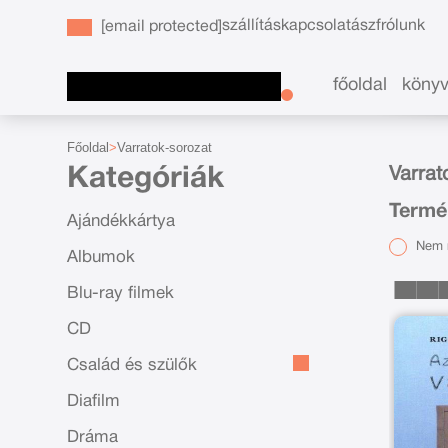
szállítás
kapcsolat
ászf
rólunk
[email protected]
főoldal
köny
Főoldal
Varratok-sorozat
Kategóriák
Varrat
Termé
Ajándékkártya
Nem r
Albumok
Blu-ray filmek
CD
Család és szülők
Diafilm
Dráma