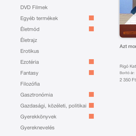
DVD Filmek
Egyéb termékek
Életmód
Életrajz
Azt mo
Erotikus
Ezotéria
Rigó Ka
Fantasy
Borító ár:
2 350 F
Filozófia
Gasztronómia
Gazdasági, közéleti, politikai
Gyerekkönyvek
Gyereknevelés