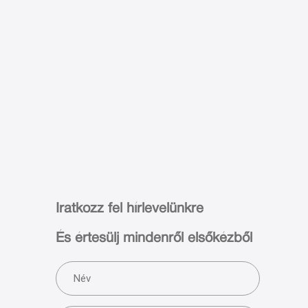
Iratkozz fel hírlevelünkre
És értesülj mindenről elsőkézből