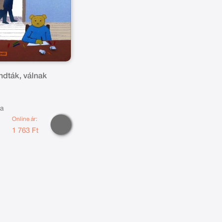
ndták, válnak
ta
Online ár:
t
1 763 Ft