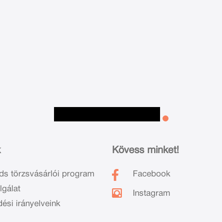
k
Kövess minket!
ds törzsvásárlói program
Facebook
lgálat
Instagram
dési irányelveink