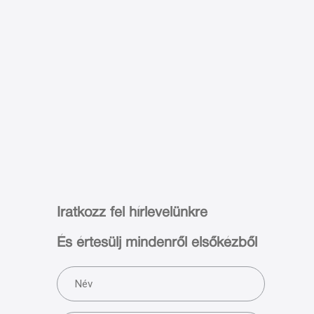
Iratkozz fel hírlevelünkre
És értesülj mindenről elsőkézből