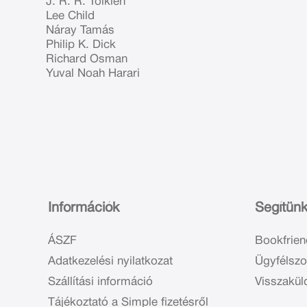
J. R. R. Tolkien
Lee Child
Náray Tamás
Philip K. Dick
Richard Osman
Yuval Noah Harari
Információk
Segítün
ÁSZF
Bookfrien
Adatkezelési nyilatkozat
Ügyfélszo
Szállítási információ
Visszakül
Tájékoztató a Simple fizetésről