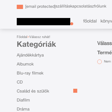
szállítás
kapcsolat
ászf
rólunk
[email protected]
főoldal
köny
Főoldal
Válassz ruhát!
Kategóriák
Válass
Termé
Ajándékkártya
Nem r
Albumok
Blu-ray filmek
CD
Család és szülők
Diafilm
Dráma