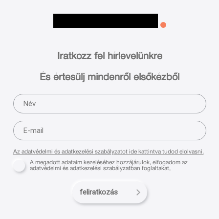
Iratkozz fel hírlevelünkre
És értesülj mindenről elsőkézből
Az adatvédelmi és adatkezelési szabályzatot ide kattintva tudod elolvasni.
A megadott adataim kezeléséhez hozzájárulok, elfogadom az
adatvédelmi és adatkezelési szabályzatban foglaltakat,
feliratkozás