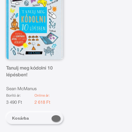
Tanulj meg kódolni 10
lépésben!
Sean McManus
Borító ár:
Online ár:
3 490 Ft
2 618 Ft
Kosárba