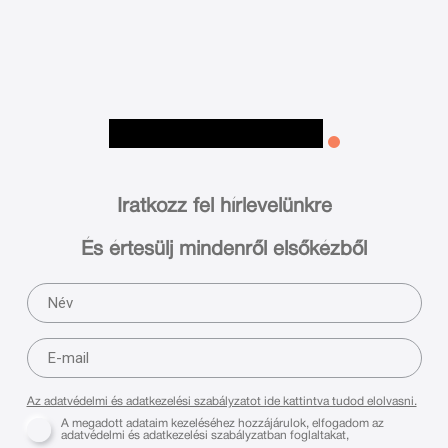
Iratkozz fel hírlevelünkre
És értesülj mindenről elsőkézből
Az adatvédelmi és adatkezelési szabályzatot ide kattintva tudod elolvasni.
A megadott adataim kezeléséhez hozzájárulok, elfogadom az
adatvédelmi és adatkezelési szabályzatban foglaltakat,