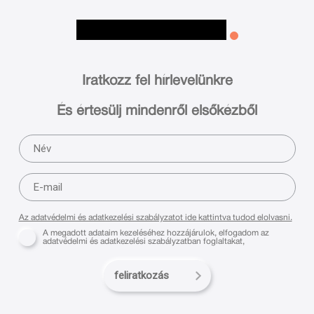
Iratkozz fel hírlevelünkre
És értesülj mindenről elsőkézből
Az adatvédelmi és adatkezelési szabályzatot ide kattintva tudod elolvasni.
A megadott adataim kezeléséhez hozzájárulok, elfogadom az
adatvédelmi és adatkezelési szabályzatban foglaltakat,
feliratkozás