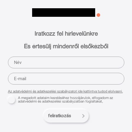
Iratkozz fel hírlevelünkre
És értesülj mindenről elsőkézből
Az adatvédelmi és adatkezelési szabályzatot ide kattintva tudod elolvasni.
A megadott adataim kezeléséhez hozzájárulok, elfogadom az
adatvédelmi és adatkezelési szabályzatban foglaltakat,
feliratkozás