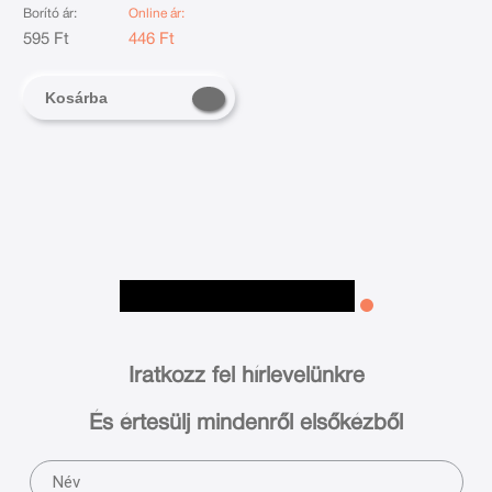
Borító ár:
Online ár:
595 Ft
446 Ft
Kosárba
Iratkozz fel hírlevelünkre
És értesülj mindenről elsőkézből