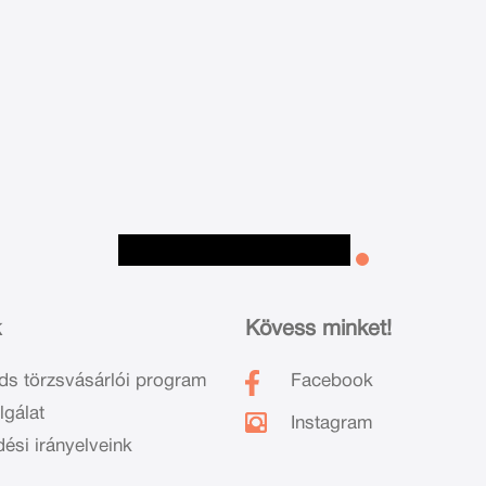
k
Kövess minket!
ds törzsvásárlói program
Facebook
lgálat
Instagram
dési irányelveink