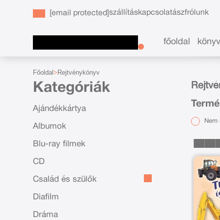
szállítás
kapcsolat
ászf
rólunk
[email protected]
főoldal
köny
Főoldal
Rejtvénykönyv
Kategóriák
Rejtvé
Termé
Ajándékkártya
Nem r
Albumok
Blu-ray filmek
CD
Család és szülők
Diafilm
Dráma