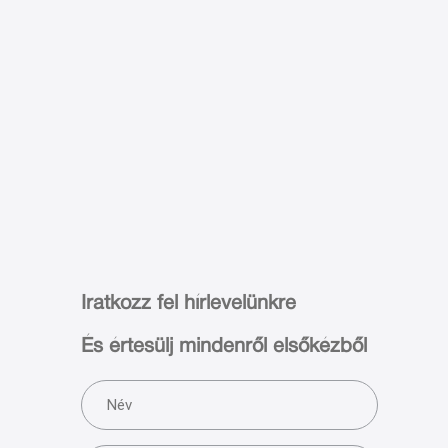
Iratkozz fel hírlevelünkre
És értesülj mindenről elsőkézből