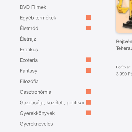
DVD Filmek
Egyéb termékek
Életmód
Életrajz
Rejtvé
Tehera
Erotikus
járműv
Ezotéria
Borító ár:
Fantasy
3 990 F
Filozófia
Gasztronómia
Gazdasági, közéleti, politikai
Gyerekkönyvek
Gyereknevelés