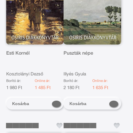
Esti Kornél
Puszták népe
Kosztolányi Dezső
Illyés Gyula
Borító ár:
Online ár:
Borító ár:
Online ár:
1 980 Ft
1 485 Ft
2 180 Ft
1 635 Ft
Kosárba
Kosárba