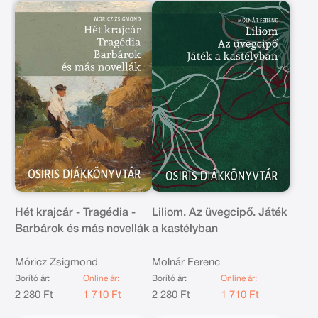
Hét krajcár - Tragédia -
Liliom. Az üvegcipő. Játék
Barbárok és más novellák
a kastélyban
Móricz Zsigmond
Molnár Ferenc
Borító ár:
Online ár:
Borító ár:
Online ár:
2 280 Ft
1 710 Ft
2 280 Ft
1 710 Ft