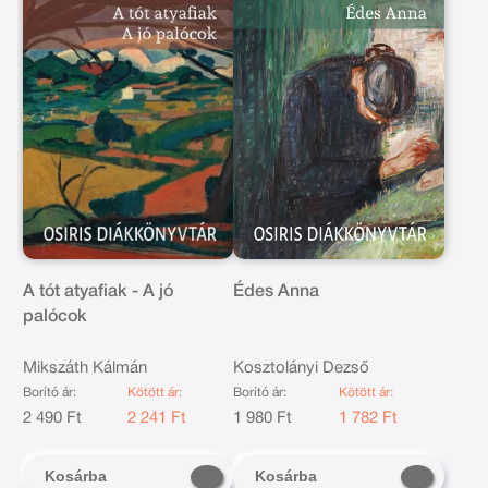
A tót atyafiak - A jó
Édes Anna
palócok
Mikszáth Kálmán
Kosztolányi Dezső
Borító ár:
Kötött ár:
Borító ár:
Kötött ár:
2 490 Ft
2 241 Ft
1 980 Ft
1 782 Ft
Kosárba
Kosárba