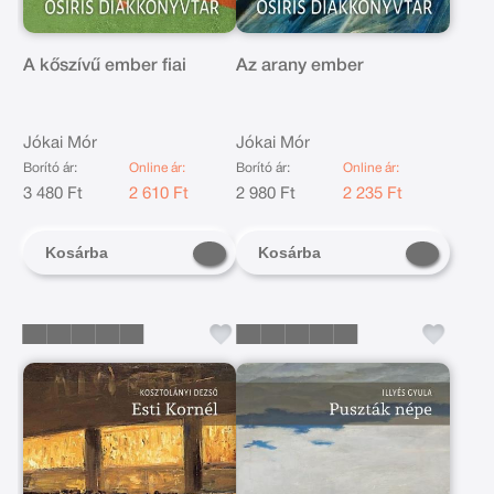
A kőszívű ember fiai
Az arany ember
Jókai Mór
Jókai Mór
Borító ár:
Online ár:
Borító ár:
Online ár:
3 480 Ft
2 610 Ft
2 980 Ft
2 235 Ft
Kosárba
Kosárba