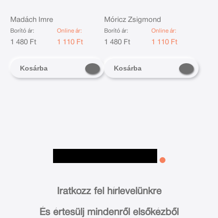
Madách Imre
Móricz Zsigmond
Borító ár:
Online ár:
Borító ár:
Online ár:
1 480 Ft
1 110 Ft
1 480 Ft
1 110 Ft
Kosárba
Kosárba
Iratkozz fel hírlevelünkre
És értesülj mindenről elsőkézből