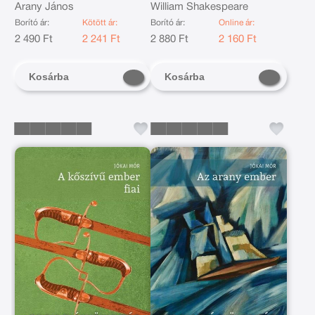
Arany János
William Shakespeare
Borító ár:
Kötött ár:
Borító ár:
Online ár:
2 490 Ft
2 241 Ft
2 880 Ft
2 160 Ft
Kosárba
Kosárba