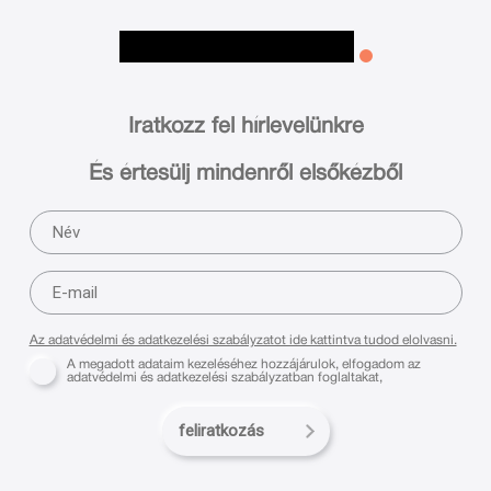
Iratkozz fel hírlevelünkre
És értesülj mindenről elsőkézből
Az adatvédelmi és adatkezelési szabályzatot ide kattintva tudod elolvasni.
A megadott adataim kezeléséhez hozzájárulok, elfogadom az
adatvédelmi és adatkezelési szabályzatban foglaltakat,
feliratkozás