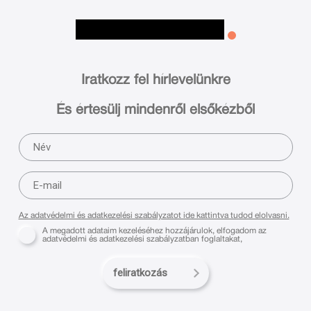
Iratkozz fel hírlevelünkre
És értesülj mindenről elsőkézből
Az adatvédelmi és adatkezelési szabályzatot ide kattintva tudod elolvasni.
A megadott adataim kezeléséhez hozzájárulok, elfogadom az
adatvédelmi és adatkezelési szabályzatban foglaltakat,
feliratkozás