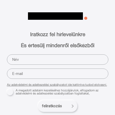
Iratkozz fel hírlevelünkre
És értesülj mindenről elsőkézből
Az adatvédelmi és adatkezelési szabályzatot ide kattintva tudod elolvasni.
A megadott adataim kezeléséhez hozzájárulok, elfogadom az
adatvédelmi és adatkezelési szabályzatban foglaltakat,
feliratkozás