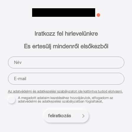
Iratkozz fel hírlevelünkre
És értesülj mindenről elsőkézből
Az adatvédelmi és adatkezelési szabályzatot ide kattintva tudod elolvasni.
A megadott adataim kezeléséhez hozzájárulok, elfogadom az
adatvédelmi és adatkezelési szabályzatban foglaltakat,
feliratkozás