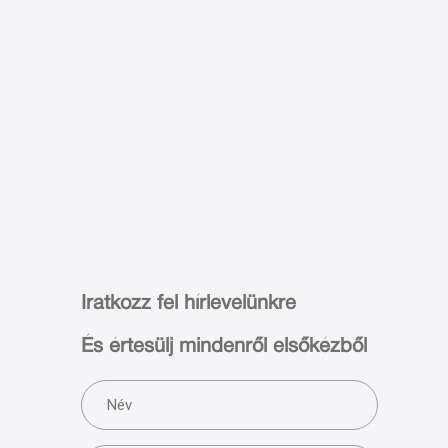
Iratkozz fel hírlevelünkre
És értesülj mindenről elsőkézből