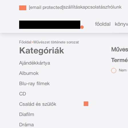
szállítás
kapcsolat
ászf
rólunk
[email protected]
főoldal
köny
Főoldal
Művészet története sorozat
Kategóriák
Művész
Termé
Ajándékkártya
Nem r
Albumok
Blu-ray filmek
CD
Család és szülők
Diafilm
Dráma