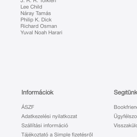
J. R. R. Tolkien
Lee Child
Náray Tamás
Philip K. Dick
Richard Osman
Yuval Noah Harari
Információk
Segítün
ÁSZF
Bookfrien
Adatkezelési nyilatkozat
Ügyfélszo
Szállítási információ
Visszakül
Tájékoztató a Simple fizetésről