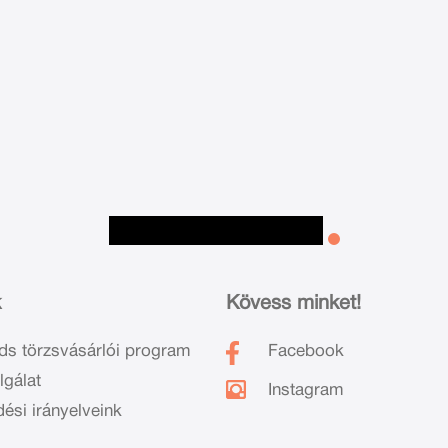
k
Kövess minket!
ds törzsvásárlói program
Facebook
lgálat
Instagram
dési irányelveink