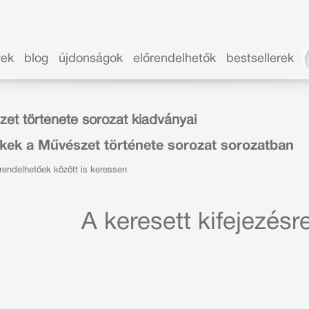
vek
blog
újdonságok
előrendelhetők
bestsellerek
et története sorozat kiadványai
kek a Művészet története sorozat sorozatban
endelhetőek között is keressen
A keresett kifejezésre