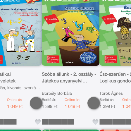
tikai
Szóba állunk - 2. osztály -
Ész-szerűen - 2
veletek
Játékos anyanyelvi
Logikus gondo
feladatok - miniLÜK
fejlesztő felad
s, kivonás, szorzás,
Borbély Borbála
Török Ágnes
miniLÜK
-4. osztály
Online ár:
Borító ár:
Online ár:
Borító ár:
Onlin
t
1 049 Ft
1 399 Ft
1 049 Ft
1 399 Ft
1 04