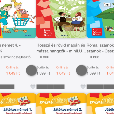
 német 4. -
Hosszú és rövid magán és
Római számok
ÜK
mássalhangzók - miniLÜK
számok - Össz
- 2-4. osztály
kivonás - mini
s szókincsfejlesztő
LDI 806
LDI 808
osztály LDI 80
tok
Online ár:
Borító ár:
Online ár:
Borító ár:
Onlin
t
1 049 Ft
1 399 Ft
1 049 Ft
1 399 Ft
1 04