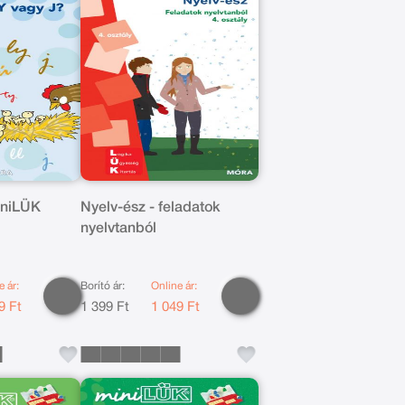
iniLÜK
Nyelv-ész - feladatok
nyelvtanból
e ár:
Borító ár:
Online ár:
9 Ft
1 399 Ft
1 049 Ft