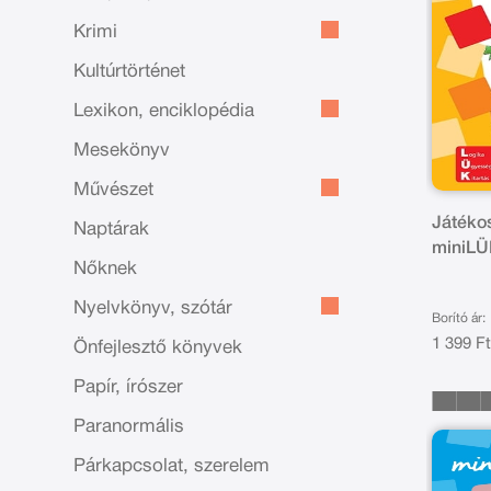
Krimi
Kultúrtörténet
Lexikon, enciklopédia
Mesekönyv
Művészet
Játékos
Naptárak
miniL
Nőknek
Nyelvkönyv, szótár
Borító ár:
1 399 F
Önfejlesztő könyvek
Papír, írószer
Paranormális
Párkapcsolat, szerelem