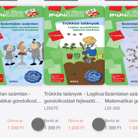
lan számtan -
Trükkös talányok - Logikus
Számtalan szá
tikai gondolkodást
gondolkodást fejlesztő
Matematikai g
tő feladatok -
feladatok - 2.osztály
fejlesztő felad
LDI570
LDI 565
ly
3.osztály
Online ár:
Borító ár:
Online ár:
Borító ár:
Onlin
t
1 049 Ft
1 399 Ft
1 049 Ft
1 399 Ft
1 04