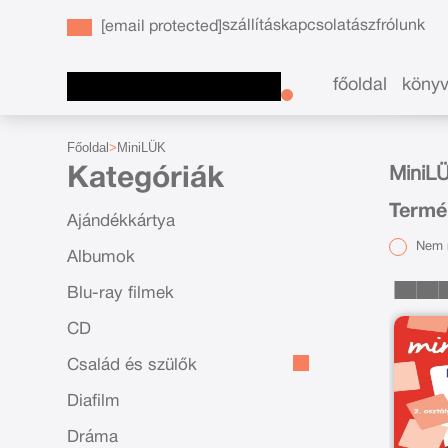
szállítás
kapcsolat
ászf
rólunk
[email protected]
főoldal
köny
Főoldal
MiniLÜK
Kategóriák
MiniLÜ
Termé
Ajándékkártya
Nem r
Albumok
Blu-ray filmek
CD
Család és szülők
Diafilm
Dráma