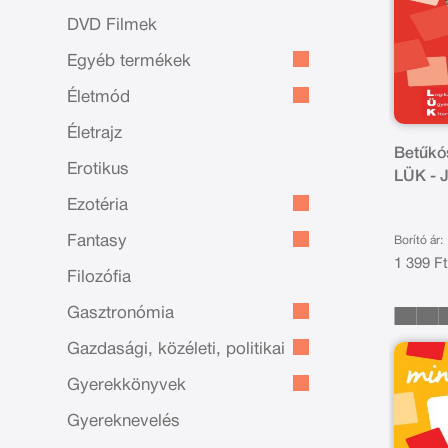
DVD Filmek
Egyéb termékek
Életmód
Életrajz
Betűkós
Erotikus
LÜK - J
olvasá
Ezotéria
LDI211
Fantasy
Borító ár:
1 399 F
Filozófia
Gasztronómia
Gazdasági, közéleti, politikai
Gyerekkönyvek
Gyereknevelés