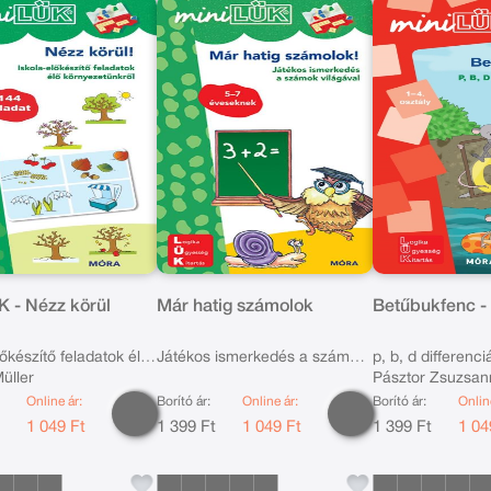
K - Nézz körül
Már hatig számolok
Betűbukfenc -
lőkészítő feladatok élő
Játékos ismerkedés a számok
p, b, d differenci
üller
Pásztor Zsuzsan
tünkről
világával 5-7 éveseknek
Online ár:
Borító ár:
Online ár:
Borító ár:
Onlin
t
1 049 Ft
1 399 Ft
1 049 Ft
1 399 Ft
1 04