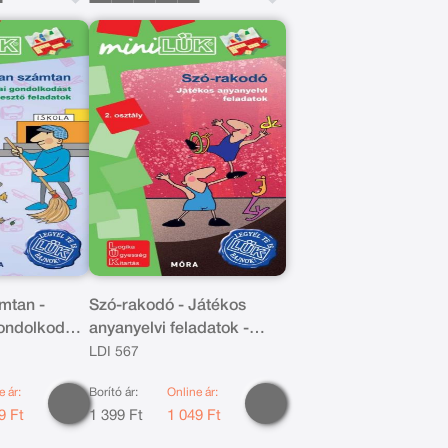
mtan -
Szó-rakodó - Játékos
ondolkodást
anyanyelvi feladatok -
atok -
2.osztály
LDI 567
e ár:
Borító ár:
Online ár:
9 Ft
1 399 Ft
1 049 Ft