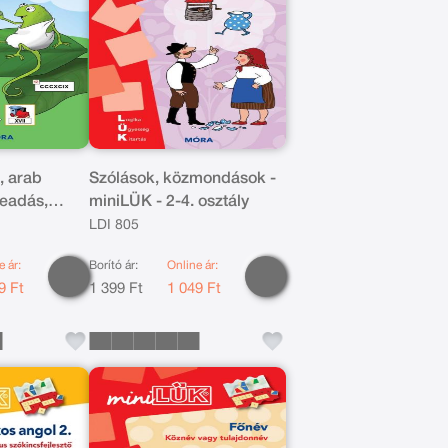
, arab
Szólások, közmondások -
eadás,
miniLÜK - 2-4. osztály
LÜK 2-4.
LDI 805
8
e ár:
Borító ár:
Online ár:
9 Ft
1 399 Ft
1 049 Ft