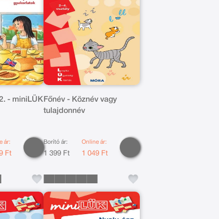
2. - miniLÜK
Főnév - Köznév vagy
tulajdonnév
e ár:
Borító ár:
Online ár:
9 Ft
1 399 Ft
1 049 Ft