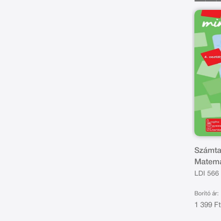
Számta
Matema
fejlesz
LDI 566
4.osztá
Borító ár:
1 399 F