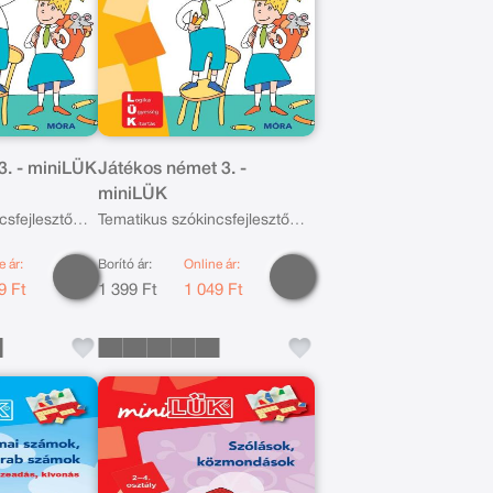
3. - miniLÜK
Játékos német 3. -
miniLÜK
csfejlesztő
Tematikus szókincsfejlesztő
gyakorlatok
e ár:
Borító ár:
Online ár:
9 Ft
1 399 Ft
1 049 Ft