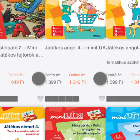
tolgató 2. - Mini
Játékos angol 4. - miniLÜK
Játékos angol 
átékos fejtörők az
s gyakolásához
Tematikus szókin
gyakorlatok
Online ár:
Borító ár:
Online ár:
Borító ár:
Onlin
t
1 049 Ft
1 399 Ft
1 049 Ft
1 399 Ft
1 04