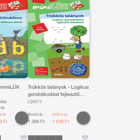
 miniLÜK
Trükkös talányok - Logikus
gondolkodást fejlesztő
feladatok - 3-4.osztály
álás
LDI571
na
e ár:
Borító ár:
Online ár:
9 Ft
1 399 Ft
1 049 Ft