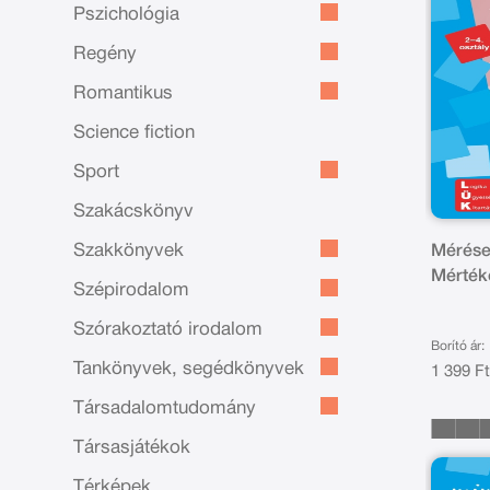
Pszichológia
Regény
Romantikus
Science fiction
Sport
Szakácskönyv
Szakkönyvek
Mérése
Mérték
Szépirodalom
átváltá
Szórakoztató irodalom
Borító ár:
Tankönyvek, segédkönyvek
1 399 F
Társadalomtudomány
Társasjátékok
Térképek