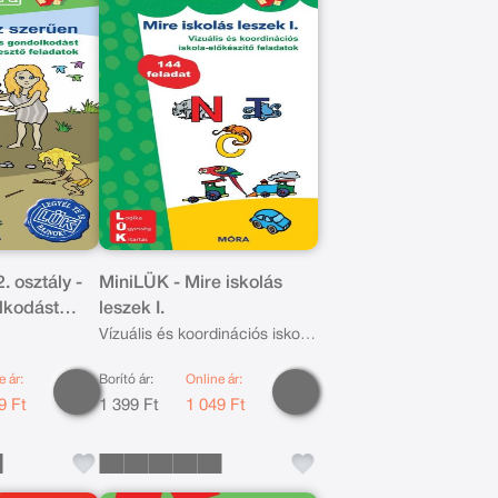
. osztály -
MiniLÜK - Mire iskolás
lkodást
leszek I.
atok -
Vízuális és koordinációs iskola-
előkészítő feladatok
e ár:
Borító ár:
Online ár:
9 Ft
1 399 Ft
1 049 Ft