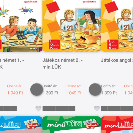
 német 1. -
Játékos német 2. -
Játékos angol 
ÜK
miniLÜK
Online ár:
Borító ár:
Online ár:
Borító ár:
Onlin
t
1 049 Ft
1 399 Ft
1 049 Ft
1 399 Ft
1 04