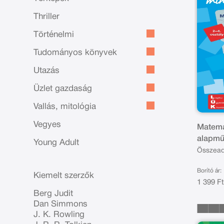
Thriller
Történelmi
Tudományos könyvek
Utazás
Üzlet gazdaság
Vallás, mitológia
Vegyes
Matema
alapmű
Young Adult
Összeadá
osztás 2
Borító ár:
Kiemelt szerzők
1 399 F
Berg Judit
Dan Simmons
J. K. Rowling