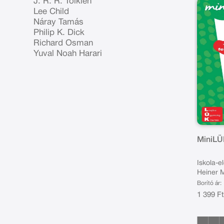
J. R. R. Tolkien
Lee Child
Náray Tamás
Philip K. Dick
Richard Osman
Yuval Noah Harari
MiniLÜ
Iskola-e
Heiner M
környeze
Borító ár:
1 399 F