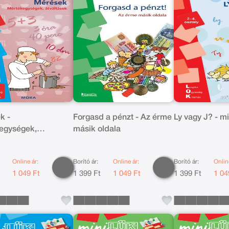
k -
Forgasd a pénzt - Az érme
Ly vagy J? - m
egységek,
másik oldala
sok
Online ár:
Borító ár:
Online ár:
Borító ár:
Onlin
t
1 049 Ft
1 399 Ft
1 049 Ft
1 399 Ft
1 04