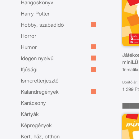
Hangoskönyv
Harry Potter
Hobby, szabadidő
Horror
Humor
Játékos
Idegen nyelvű
miniL
Ifjúsági
Tematiku
gyakorla
Ismeretterjesztő
Borító ár:
1 399 F
Kalandregények
Karácsony
Kártyák
Képregények
Kert, ház, otthon