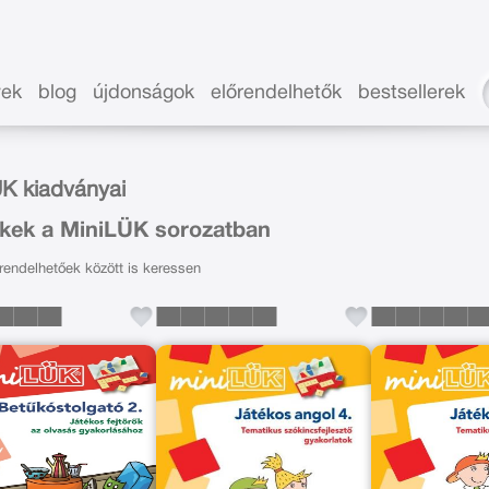
vek
blog
újdonságok
előrendelhetők
bestsellerek
K kiadványai
kek a MiniLÜK sorozatban
endelhetőek között is keressen