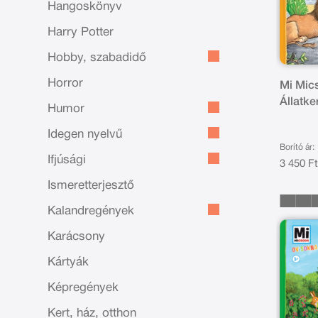
Hangoskönyv
Harry Potter
Hobby, szabadidő
Horror
Mi Mic
Állatke
Humor
Idegen nyelvű
Borító ár:
Ifjúsági
3 450 F
Ismeretterjesztő
Kalandregények
Karácsony
Kártyák
Képregények
Kert, ház, otthon