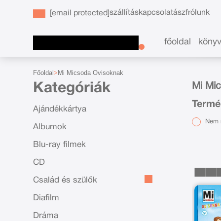
szállítás
kapcsolat
ászf
rólunk
[email protected]
főoldal
köny
Főoldal
Mi Micsoda Ovisoknak
Kategóriák
Mi Mic
Termé
Ajándékkártya
Nem r
Albumok
Blu-ray filmek
CD
Család és szülők
Diafilm
Dráma