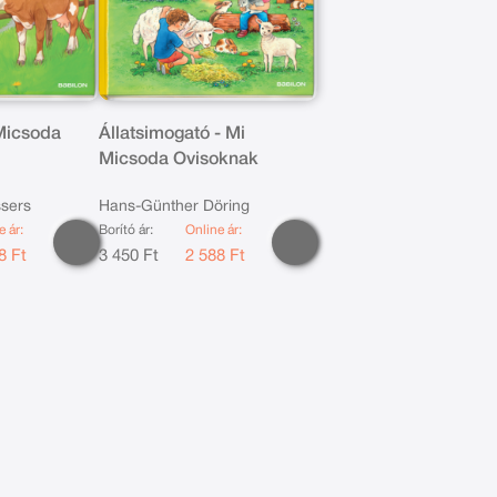
 Micsoda
Állatsimogató - Mi
Micsoda Ovisoknak
ssers
Hans-Günther Döring
e ár:
Borító ár:
Online ár:
8 Ft
3 450 Ft
2 588 Ft