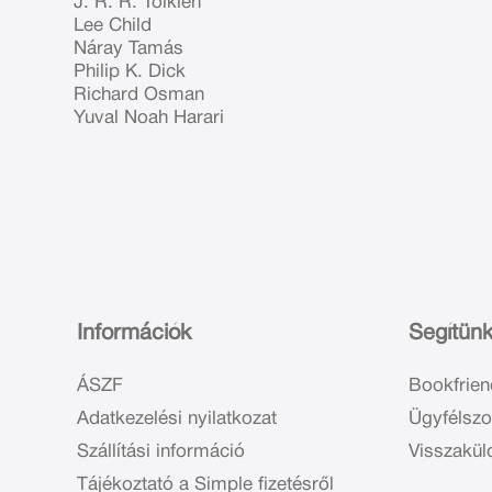
J. R. R. Tolkien
Lee Child
Náray Tamás
Philip K. Dick
Richard Osman
Yuval Noah Harari
Információk
Segítün
ÁSZF
Bookfrien
Adatkezelési nyilatkozat
Ügyfélszo
Szállítási információ
Visszakül
Tájékoztató a Simple fizetésről