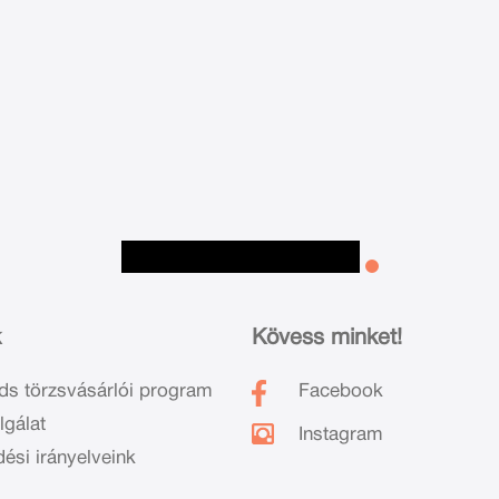
k
Kövess minket!
ds törzsvásárlói program
Facebook
lgálat
Instagram
dési irányelveink