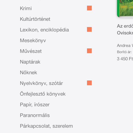
Krimi
Kultúrtörténet
Az erd
Lexikon, enciklopédia
Ovisok
Mesekönyv
Andrea 
Művészet
Borító ár:
3 450 F
Naptárak
Nőknek
Nyelvkönyv, szótár
Önfejlesztő könyvek
Papír, írószer
Paranormális
Párkapcsolat, szerelem