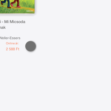
ő - Mi Micsoda
nak
Weller-Essers
Online ár:
t
2 588 Ft