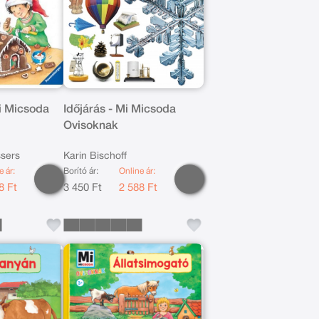
i Micsoda
Időjárás - Mi Micsoda
Ovisoknak
ssers
Karin Bischoff
e ár:
Borító ár:
Online ár:
8 Ft
3 450 Ft
2 588 Ft