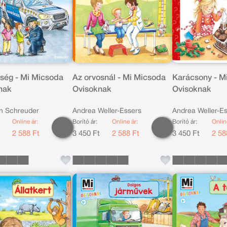
ség - Mi Micsoda
Az orvosnál - Mi Micsoda
Karácsony - M
nak
Ovisoknak
Ovisoknak
n Schreuder
Andrea Weller-Essers
Andrea Weller-E
Online ár:
Borító ár:
Online ár:
Borító ár:
Onlin
t
2 588 Ft
3 450 Ft
2 588 Ft
3 450 Ft
2 58