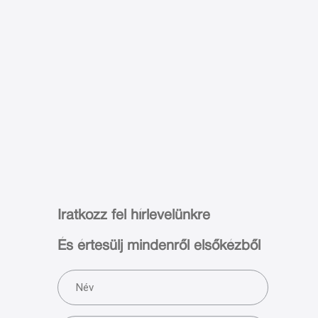
Iratkozz fel hírlevelünkre
És értesülj mindenről elsőkézből