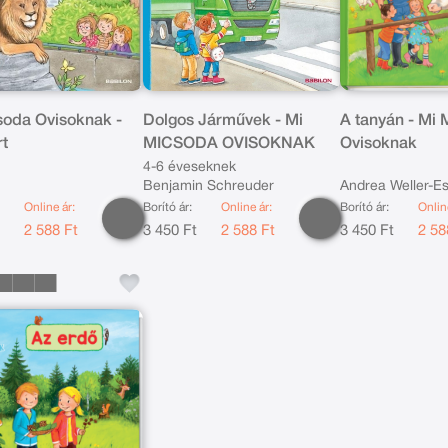
soda Ovisoknak -
Dolgos Járművek - Mi
A tanyán - Mi
rt
MICSODA OVISOKNAK
Ovisoknak
4-6 éveseknek
Benjamin Schreuder
Andrea Weller-E
Online ár:
Borító ár:
Online ár:
Borító ár:
Onlin
t
2 588 Ft
3 450 Ft
2 588 Ft
3 450 Ft
2 58