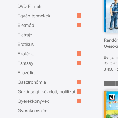
DVD Filmek
Egyéb termékek
Életmód
Életrajz
Rendőr
Erotikus
Ovisok
Ezotéria
Benjami
Fantasy
Borító ár:
3 450 F
Filozófia
Gasztronómia
Gazdasági, közéleti, politikai
Gyerekkönyvek
Gyereknevelés