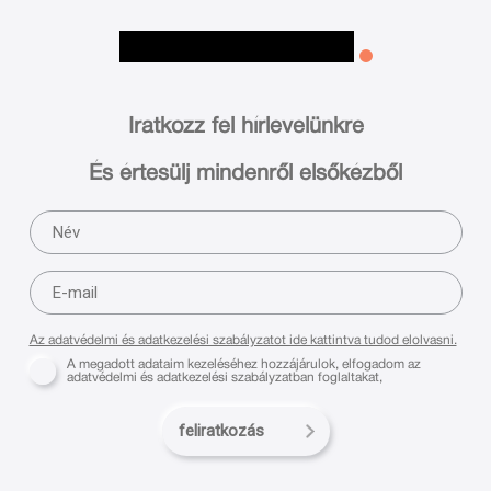
Iratkozz fel hírlevelünkre
És értesülj mindenről elsőkézből
Az adatvédelmi és adatkezelési szabályzatot ide kattintva tudod elolvasni.
A megadott adataim kezeléséhez hozzájárulok, elfogadom az
adatvédelmi és adatkezelési szabályzatban foglaltakat,
feliratkozás