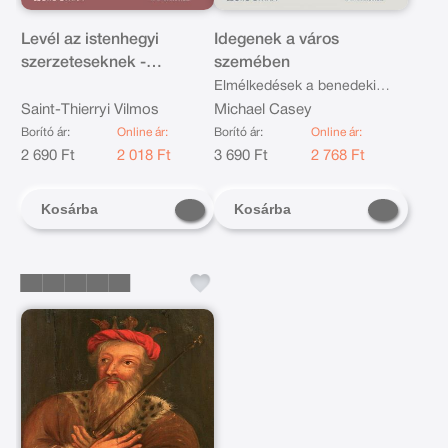
Levél az istenhegyi
Idegenek a város
szerzeteseknek -
szemében
Aranylevél
Elmélkedések a benedeki
Saint-Thierryi Vilmos
Regula eszméiről és értékeiről
Michael Casey
Borító ár:
Online ár:
Borító ár:
Online ár:
2 690 Ft
2 018 Ft
3 690 Ft
2 768 Ft
Kosárba
Kosárba