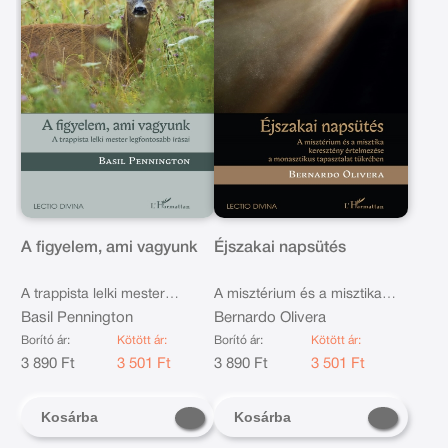
A figyelem, ami vagyunk
Éjszakai napsütés
A trappista lelki mester
A misztérium és a misztika
legfontosabb írásai
Basil Pennington
keresztény értelmezése a
Bernardo Olivera
monasztikus tapasztalat
Borító ár:
Kötött ár:
Borító ár:
Kötött ár:
3 890 Ft
3 501 Ft
tükrében
3 890 Ft
3 501 Ft
Kosárba
Kosárba