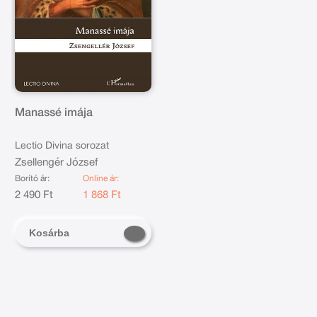
Manassé imája
Lectio Divina sorozat
Zsellengér József
Borító ár:
Online ár:
2 490 Ft
1 868 Ft
Kosárba