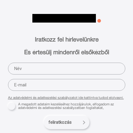
Iratkozz fel hírlevelünkre
És értesülj mindenről elsőkézből
Az adatvédelmi és adatkezelési szabályzatot ide kattintva tudod elolvasni.
A megadott adataim kezeléséhez hozzájárulok, elfogadom az
adatvédelmi és adatkezelési szabályzatban foglaltakat,
feliratkozás