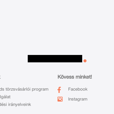
k
Kövess minket!
ds törzsvásárlói program
Facebook
lgálat
Instagram
dési irányelveink