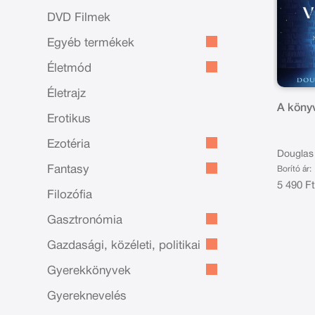
DVD Filmek
Egyéb termékek
Életmód
Életrajz
A könyv
Erotikus
Ezotéria
Douglas
Fantasy
Borító ár:
5 490 F
Filozófia
Gasztronómia
Gazdasági, közéleti, politikai
Gyerekkönyvek
Gyereknevelés