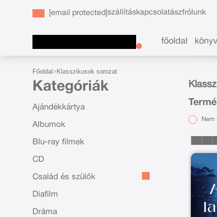
szállítás
kapcsolat
ászf
rólunk
[email protected]
főoldal
köny
Főoldal
Klasszikusok sorozat
Kategóriák
Klassz
Termé
Ajándékkártya
Nem r
Albumok
Blu-ray filmek
CD
Család és szülők
Diafilm
Dráma