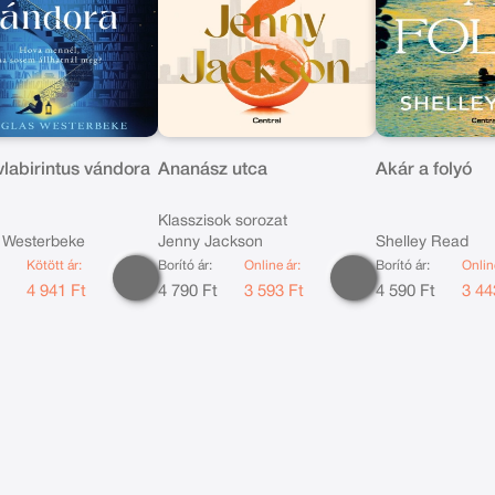
labirintus vándora
Ananász utca
Akár a folyó
Klasszisok sorozat
 Westerbeke
Jenny Jackson
Shelley Read
Kötött ár:
Borító ár:
Online ár:
Borító ár:
Onlin
t
4 941 Ft
4 790 Ft
3 593 Ft
4 590 Ft
3 44