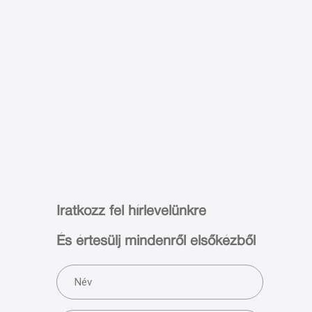
Iratkozz fel hírlevelünkre
És értesülj mindenről elsőkézből