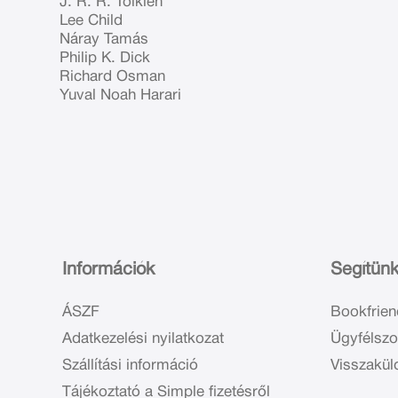
J. R. R. Tolkien
Lee Child
Náray Tamás
Philip K. Dick
Richard Osman
Yuval Noah Harari
Információk
Segítün
ÁSZF
Bookfrien
Adatkezelési nyilatkozat
Ügyfélszo
Szállítási információ
Visszakül
Tájékoztató a Simple fizetésről