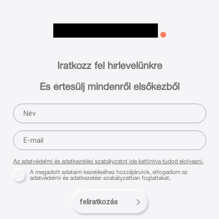
Iratkozz fel hírlevelünkre
És értesülj mindenről elsőkézből
Az adatvédelmi és adatkezelési szabályzatot ide kattintva tudod elolvasni.
A megadott adataim kezeléséhez hozzájárulok, elfogadom az
adatvédelmi és adatkezelési szabályzatban foglaltakat,
feliratkozás