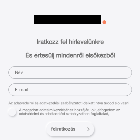
Iratkozz fel hírlevelünkre
És értesülj mindenről elsőkézből
Az adatvédelmi és adatkezelési szabályzatot ide kattintva tudod elolvasni.
A megadott adataim kezeléséhez hozzájárulok, elfogadom az
adatvédelmi és adatkezelési szabályzatban foglaltakat,
feliratkozás