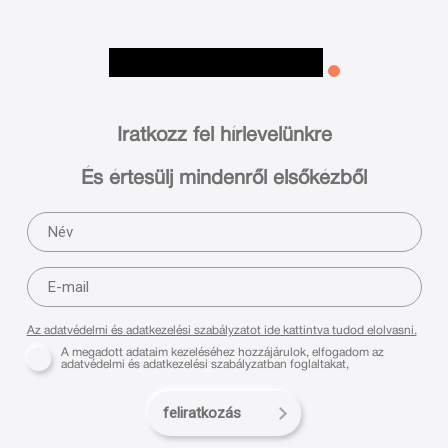
Iratkozz fel hírlevelünkre
És értesülj mindenről elsőkézből
Az adatvédelmi és adatkezelési szabályzatot ide kattintva tudod elolvasni.
A megadott adataim kezeléséhez hozzájárulok, elfogadom az
adatvédelmi és adatkezelési szabályzatban foglaltakat,
feliratkozás