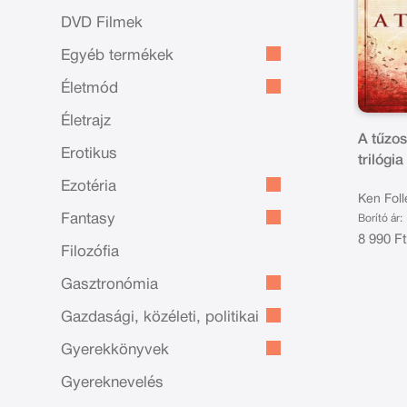
DVD Filmek
Egyéb termékek
Életmód
Életrajz
A tűzos
Erotikus
trilógia I
Ezotéria
Ken Foll
Fantasy
Borító ár:
8 990 F
Filozófia
Gasztronómia
Gazdasági, közéleti, politikai
Gyerekkönyvek
Gyereknevelés