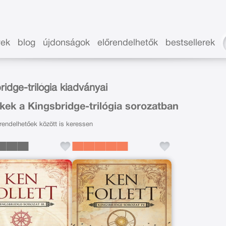
vek
blog
újdonságok
előrendelhetők
bestsellerek
ridge-trilógia kiadványai
kek a Kingsbridge-trilógia sorozatban
endelhetőek között is keressen