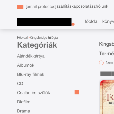
szállítás
kapcsolat
ászf
rólunk
[email protected]
főoldal
köny
Főoldal
Kingsbridge-trilógia
Kategóriák
Kingsb
Termé
Ajándékkártya
Nem r
Albumok
Blu-ray filmek
CD
Család és szülők
Diafilm
Dráma