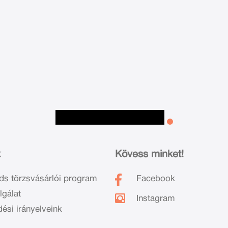
k
Kövess minket!
ds törzsvásárlói program
Facebook
lgálat
Instagram
dési irányelveink