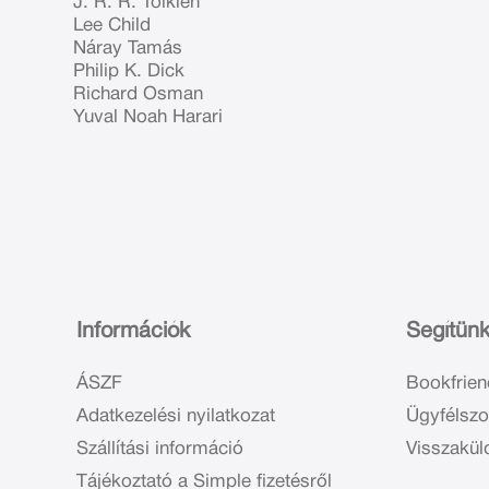
J. R. R. Tolkien
Lee Child
Náray Tamás
Philip K. Dick
Richard Osman
Yuval Noah Harari
Információk
Segítün
ÁSZF
Bookfrien
Adatkezelési nyilatkozat
Ügyfélszo
Szállítási információ
Visszakül
Tájékoztató a Simple fizetésről