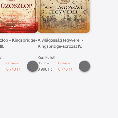
zlop - Kingsbridge-
A világosság fegyverei -
II.
Kingsbridge-sorozat IV.
ett
Ken Follett
Online ár:
Borító ár:
Online ár:
t
6 743 Ft
8 990 Ft
6 743 Ft