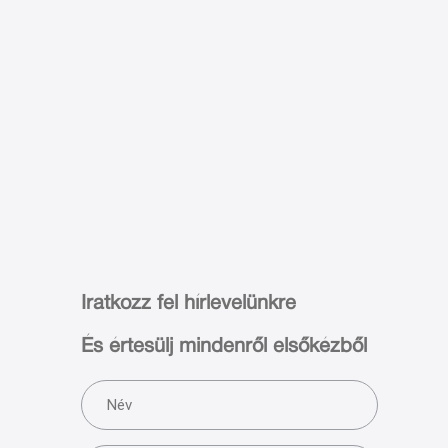
Iratkozz fel hírlevelünkre
És értesülj mindenről elsőkézből