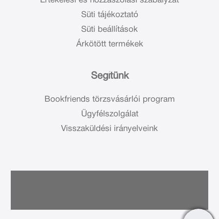
Értékelési és hozzászólási szabályzat
Süti tájékoztató
Süti beállítások
Árkötött termékek
Segítünk
Bookfriends törzsvásárlói program
Ügyfélszolgálat
Visszaküldési irányelveink