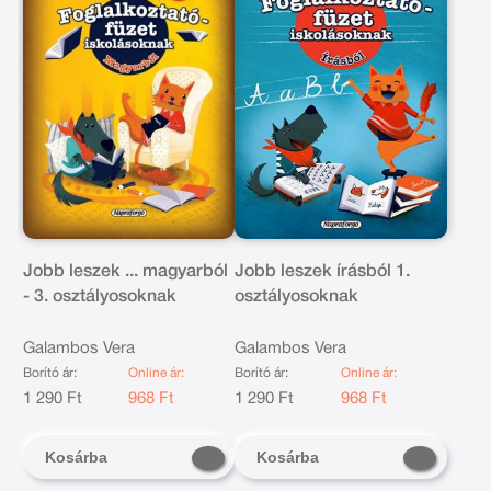
Jobb leszek ... magyarból
Jobb leszek írásból 1.
- 3. osztályosoknak
osztályosoknak
Galambos Vera
Galambos Vera
Borító ár:
Online ár:
Borító ár:
Online ár:
1 290 Ft
968 Ft
1 290 Ft
968 Ft
Kosárba
Kosárba