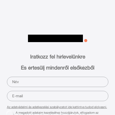
Iratkozz fel hírlevelünkre
És értesülj mindenről elsőkézből
Az adatvédelmi és adatkezelési szabályzatot ide kattintva tudod elolvasni.
A megadott adataim kezeléséhez hozzájárulok, elfogadom az