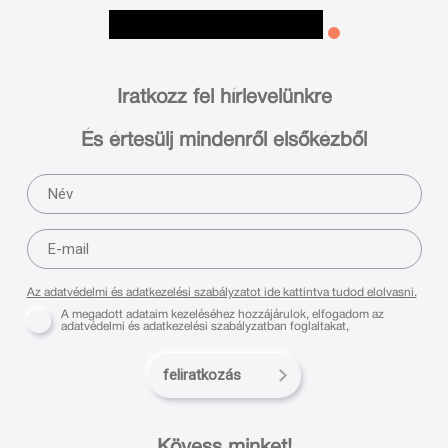
Iratkozz fel hírlevelünkre
És értesülj mindenről elsőkézből
Az adatvédelmi és adatkezelési szabályzatot ide kattintva tudod elolvasni.
A megadott adataim kezeléséhez hozzájárulok, elfogadom az
adatvédelmi és adatkezelési szabályzatban foglaltakat,
feliratkozás
Kövess minket!