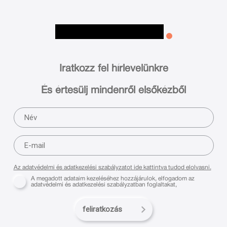
Iratkozz fel hírlevelünkre
És értesülj mindenről elsőkézből
Az adatvédelmi és adatkezelési szabályzatot ide kattintva tudod elolvasni.
A megadott adataim kezeléséhez hozzájárulok, elfogadom az
adatvédelmi és adatkezelési szabályzatban foglaltakat,
feliratkozás