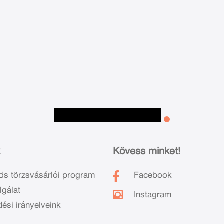
k
Kövess minket!
ds törzsvásárlói program
Facebook
lgálat
Instagram
dési irányelveink