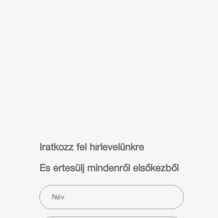
Iratkozz fel hírlevelünkre
És értesülj mindenről elsőkézből