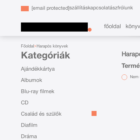
szállítás
kapcsolat
ászf
rólunk
[email protected]
főoldal
köny
Főoldal
Harapós könyvek
Kategóriák
Harapó
Termé
Ajándékkártya
Nem r
Albumok
Blu-ray filmek
CD
Család és szülők
Diafilm
Dráma