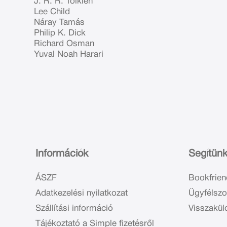
J. R. R. Tolkien
Lee Child
Náray Tamás
Philip K. Dick
Richard Osman
Yuval Noah Harari
Információk
Segítün
ÁSZF
Bookfrien
Adatkezelési nyilatkozat
Ügyfélszo
Szállítási információ
Visszakül
Tájékoztató a Simple fizetésről