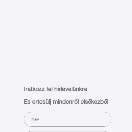
Iratkozz fel hírlevelünkre
És értesülj mindenről elsőkézből