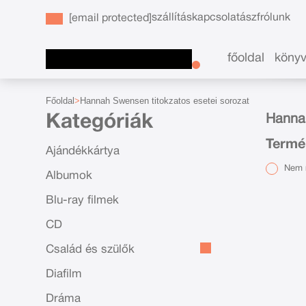
szállítás
kapcsolat
ászf
rólunk
[email protected]
főoldal
köny
Főoldal
Hannah Swensen titokzatos esetei sorozat
Kategóriák
Hannah
Termé
Ajándékkártya
Nem r
Albumok
Blu-ray filmek
CD
Család és szülők
Diafilm
Dráma