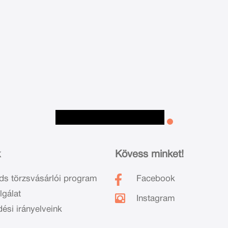
k
Kövess minket!
ds törzsvásárlói program
Facebook
lgálat
Instagram
dési irányelveink