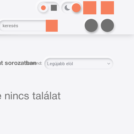
at sorozatban
Sorrend:
 nincs találat