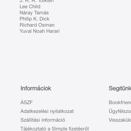
J. R. R. Tolkien
Lee Child
Náray Tamás
Philip K. Dick
Richard Osman
Yuval Noah Harari
Információk
Segítün
ÁSZF
Bookfrien
Adatkezelési nyilatkozat
Ügyfélszo
Szállítási információ
Visszakül
Tájékoztató a Simple fizetésről