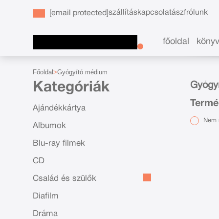
szállítás
kapcsolat
ászf
rólunk
[email protected]
főoldal
köny
Főoldal
Gyógyító médium
Kategóriák
Gyógy
Termé
Ajándékkártya
Nem r
Albumok
Blu-ray filmek
CD
Család és szülők
Diafilm
Dráma