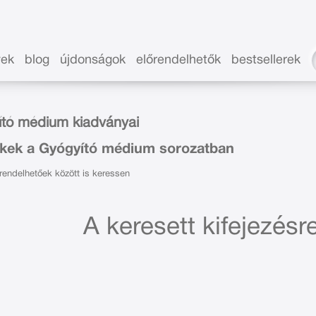
vek
blog
újdonságok
előrendelhetők
bestsellerek
ító médium kiadványai
kek a Gyógyító médium sorozatban
endelhetőek között is keressen
A keresett kifejezésre