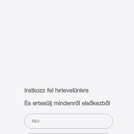
Iratkozz fel hírlevelünkre
És értesülj mindenről elsőkézből