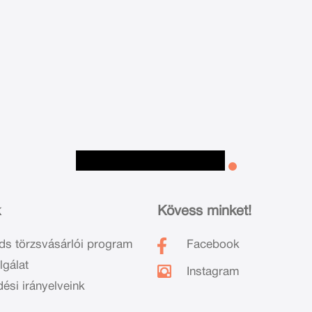
k
Kövess minket!
ds törzsvásárlói program
Facebook
lgálat
Instagram
dési irányelveink