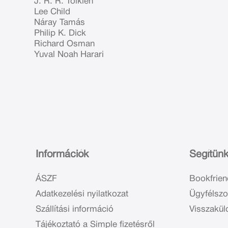
J. R. R. Tolkien
Lee Child
Náray Tamás
Philip K. Dick
Richard Osman
Yuval Noah Harari
Információk
Segítün
ÁSZF
Bookfrien
Adatkezelési nyilatkozat
Ügyfélszo
Szállítási információ
Visszakül
Tájékoztató a Simple fizetésről