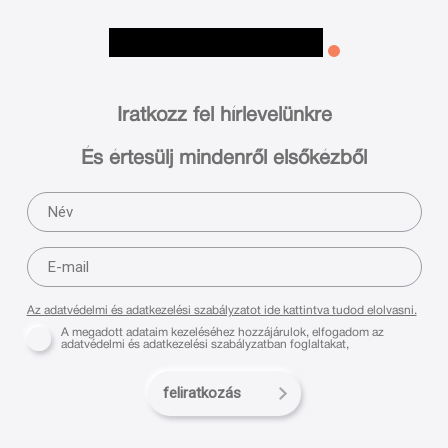
Iratkozz fel hírlevelünkre
És értesülj mindenről elsőkézből
Az adatvédelmi és adatkezelési szabályzatot ide kattintva tudod elolvasni.
A megadott adataim kezeléséhez hozzájárulok, elfogadom az
adatvédelmi és adatkezelési szabályzatban foglaltakat,
feliratkozás