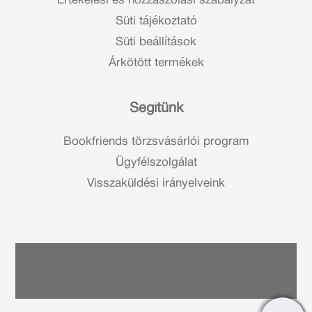
Értékelési és hozzászólási szabályzat
Süti tájékoztató
Süti beállítások
Árkötött termékek
Segítünk
Bookfriends törzsvásárlói program
Ügyfélszolgálat
Visszaküldési irányelveink