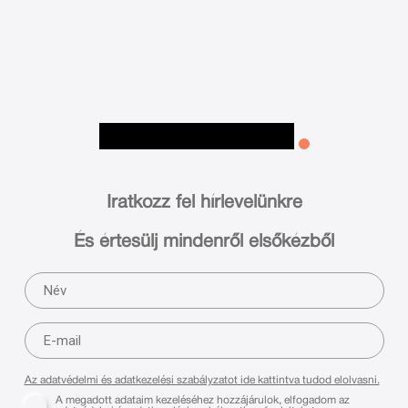
Iratkozz fel hírlevelünkre
És értesülj mindenről elsőkézből
Az adatvédelmi és adatkezelési szabályzatot ide kattintva tudod elolvasni.
A megadott adataim kezeléséhez hozzájárulok, elfogadom az