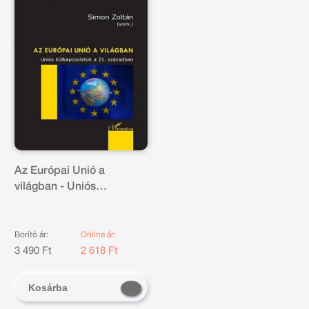
Az Európai Unió a
világban - Uniós
külkapcsolatok a 21.
században
Borító ár:
Online ár:
3 490 Ft
2 618 Ft
Kosárba