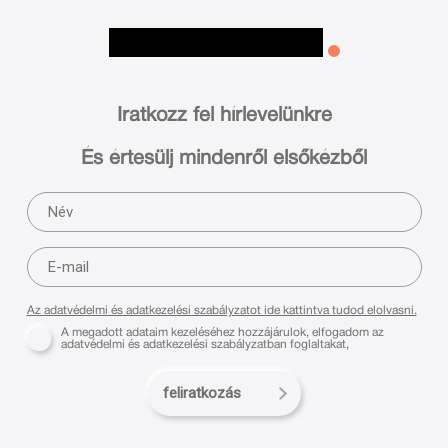
Iratkozz fel hírlevelünkre
És értesülj mindenről elsőkézből
Az adatvédelmi és adatkezelési szabályzatot ide kattintva tudod elolvasni.
A megadott adataim kezeléséhez hozzájárulok, elfogadom az
adatvédelmi és adatkezelési szabályzatban foglaltakat,
feliratkozás