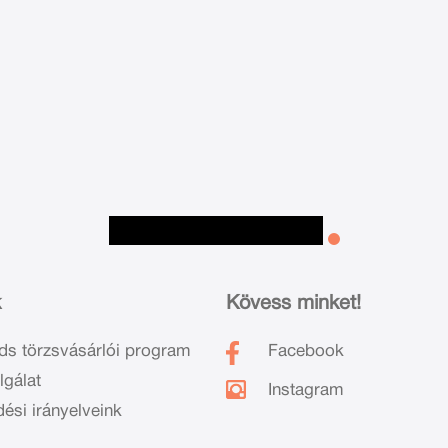
k
Kövess minket!
ds törzsvásárlói program
Facebook
lgálat
Instagram
dési irányelveink