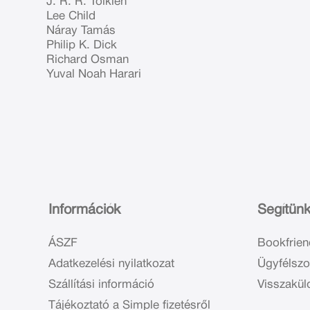
J. R. R. Tolkien
Lee Child
Náray Tamás
Philip K. Dick
Richard Osman
Yuval Noah Harari
Információk
Segítün
ÁSZF
Bookfrien
Adatkezelési nyilatkozat
Ügyfélszo
Szállítási információ
Visszakül
Tájékoztató a Simple fizetésről