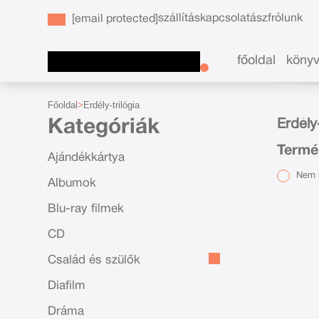
szállítás
kapcsolat
ászf
rólunk
[email protected]
főoldal
köny
Főoldal
Erdély-trilógia
Kategóriák
Erdély
Termék
Ajándékkártya
Nem r
Albumok
Blu-ray filmek
CD
Család és szülők
Diafilm
Dráma