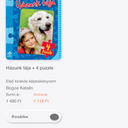
Házunk tája + 4 puzzle
Első kirakós képeskönyvem
Bogos Katalin
Borító ár:
Online ár:
1 490 Ft
1 118 Ft
Kosárba