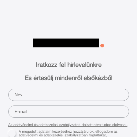
Iratkozz fel hírlevelünkre
És értesülj mindenről elsőkézből
Az adatvédelmi és adatkezelési szabályzatot ide kattintva tudod elolvasni.
A megadott adataim kezeléséhez hozzájárulok, elfogadom az
adatvédelmi és adatkezelési szabályzatban foglaltakat,