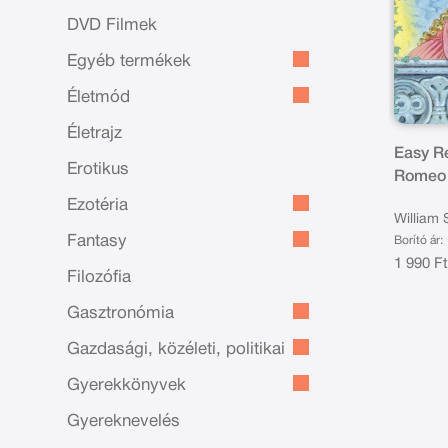
DVD Filmek
Egyéb termékek
Életmód
Életrajz
Easy Re
Erotikus
Romeo 
Ezotéria
William
Fantasy
Borító ár:
1 990 F
Filozófia
Gasztronómia
Gazdasági, közéleti, politikai
Gyerekkönyvek
Gyereknevelés