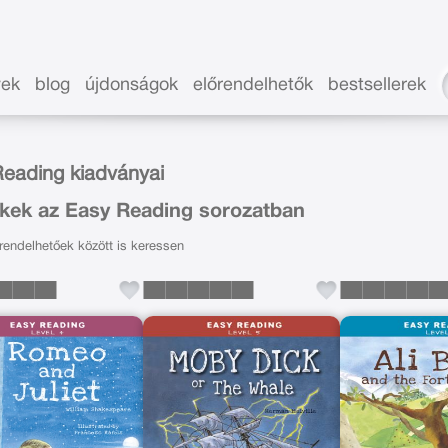
vek
blog
újdonságok
előrendelhetők
bestsellerek
eading kiadványai
kek az Easy Reading sorozatban
endelhetőek között is keressen