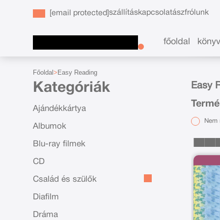
szállítás
kapcsolat
ászf
rólunk
[email protected]
főoldal
köny
Főoldal
Easy Reading
Kategóriák
Easy R
Termé
Ajándékkártya
Nem r
Albumok
Blu-ray filmek
CD
Család és szülők
Diafilm
Dráma