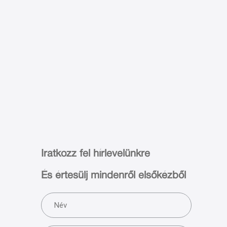
Iratkozz fel hírlevelünkre
És értesülj mindenről elsőkézből