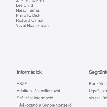
J. R. R. Tolkien
Lee Child
Náray Tamás
Philip K. Dick
Richard Osman
Yuval Noah Harari
Információk
Segítün
ÁSZF
Bookfrien
Adatkezelési nyilatkozat
Ügyfélszo
Szállítási információ
Visszakül
Tájékoztató a Simple fizetésről