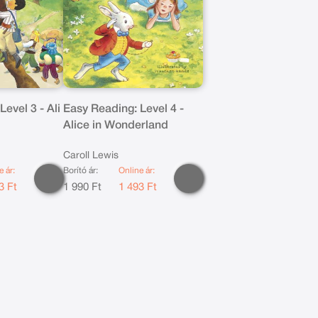
evel 3 - Ali
Easy Reading: Level 4 -
Alice in Wonderland
Caroll Lewis
e ár:
Borító ár:
Online ár:
3 Ft
1 990 Ft
1 493 Ft