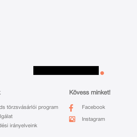
k
Kövess minket!
ds törzsvásárlói program
Facebook
lgálat
Instagram
dési irányelveink