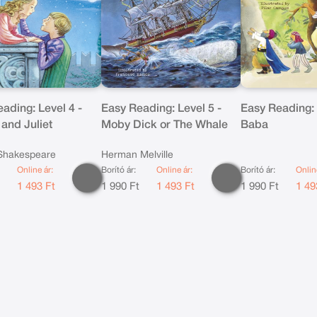
ading: Level 4 -
Easy Reading: Level 5 -
Easy Reading: L
and Juliet
Moby Dick or The Whale
Baba
 Shakespeare
Herman Melville
Online ár:
Borító ár:
Online ár:
Borító ár:
Onlin
t
1 493 Ft
1 990 Ft
1 493 Ft
1 990 Ft
1 49