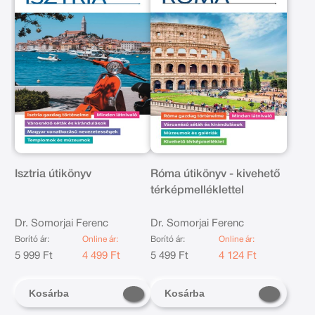
Isztria útikönyv
Róma útikönyv - kivehető
térképmelléklettel
Dr. Somorjai Ferenc
Dr. Somorjai Ferenc
Borító ár:
Online ár:
Borító ár:
Online ár:
5 999 Ft
4 499 Ft
5 499 Ft
4 124 Ft
Kosárba
Kosárba