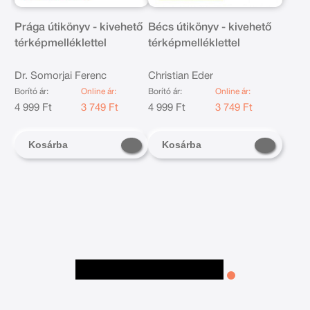
Prága útikönyv - kivehető
Bécs útikönyv - kivehető
térképmelléklettel
térképmelléklettel
Dr. Somorjai Ferenc
Christian Eder
Borító ár:
Online ár:
Borító ár:
Online ár:
4 999 Ft
3 749 Ft
4 999 Ft
3 749 Ft
Kosárba
Kosárba