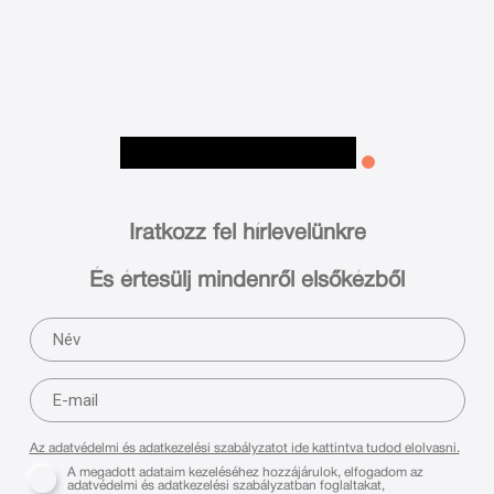
Iratkozz fel hírlevelünkre
És értesülj mindenről elsőkézből
Az adatvédelmi és adatkezelési szabályzatot ide kattintva tudod elolvasni.
A megadott adataim kezeléséhez hozzájárulok, elfogadom az
adatvédelmi és adatkezelési szabályzatban foglaltakat,