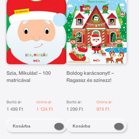
Szia, Mikulás! – 100
Boldog karácsonyt! –
matricával
Ragassz és színezz!
Borító ár:
Online ár:
Borító ár:
Online ár:
1 499 Ft
1 124 Ft
1 299 Ft
974 Ft
Kosárba
Kosárba