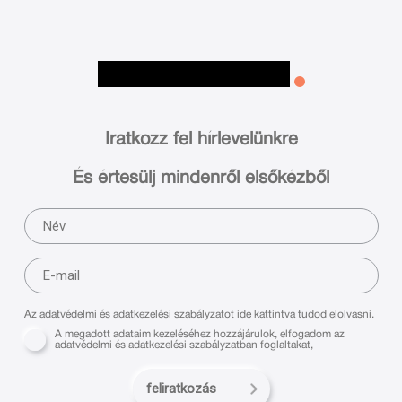
Iratkozz fel hírlevelünkre
És értesülj mindenről elsőkézből
Az adatvédelmi és adatkezelési szabályzatot ide kattintva tudod elolvasni.
A megadott adataim kezeléséhez hozzájárulok, elfogadom az
adatvédelmi és adatkezelési szabályzatban foglaltakat,
feliratkozás